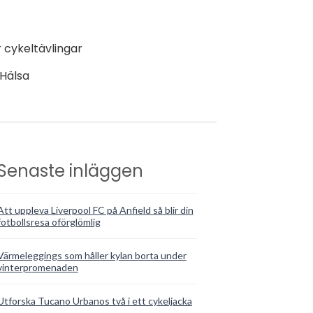
r cykeltävlingar
Hälsa
Senaste inläggen
Att uppleva Liverpool FC på Anfield så blir din
fotbollsresa oförglömlig
Värmeleggings som håller kylan borta under
vinterpromenaden
Utforska Tucano Urbanos två i ett cykeljacka