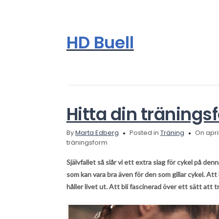
HD Buell
Hitta din tränings
By
Marta Edberg
Posted in
Träning
On april
träningsform
Självfallet så slår vi ett extra slag för cykel på 
som kan vara bra även för den som gillar cykel. Att
håller livet ut. Att bli fascinerad över ett sätt att t