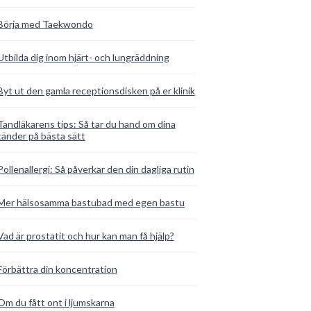
Börja med Taekwondo
Utbilda dig inom hjärt- och lungräddning
Byt ut den gamla receptionsdisken på er klinik
Tandläkarens tips: Så tar du hand om dina
tänder på bästa sätt
Pollenallergi: Så påverkar den din dagliga rutin
Mer hälsosamma bastubad med egen bastu
Vad är prostatit och hur kan man få hjälp?
Förbättra din koncentration
Om du fått ont i ljumskarna