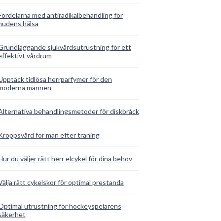
Fördelarna med antiradikalbehandling för
hudens hälsa
Grundläggande sjukvårdsutrustning för ett
effektivt vårdrum
Upptäck tidlösa herrparfymer för den
moderna mannen
Alternativa behandlingsmetoder för diskbråck
Kroppsvård för män efter träning
Hur du väljer rätt herr elcykel för dina behov
Välja rätt cykelskor för optimal prestanda
Optimal utrustning för hockeyspelarens
säkerhet