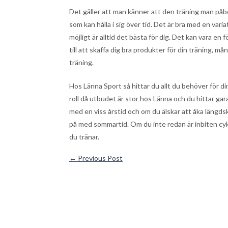
Det gäller att man känner att den träning man påbö
som kan hålla i sig över tid. Det är bra med en va
möjligt är alltid det bästa för dig. Det kan vara e
till att skaffa dig bra produkter för din träning, 
träning.
Hos Länna Sport så hittar du allt du behöver för din
roll då utbudet är stor hos Länna och du hittar ga
med en viss årstid och om du älskar att åka längds
på med sommartid. Om du inte redan är inbiten cykl
du tränar.
←
Previous Post